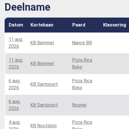
Deelname
Datum
Kortebaan
Paard
Klassering
11 aug.
KB Bemmel
Nance BB
2026
11 aug.
Poza Rica
KB Bemmel
2026
Boko
6 aug.
Poza Rica
KB Santpoort
2026
Boko
6 aug.
KB Santpoort
Nooner
2026
4 aug.
Poza Rica
KB Nootdorp