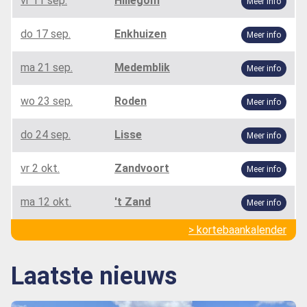
vr 11 sep.
Hillegom
Meer info
do 17 sep.
Enkhuizen
Meer info
ma 21 sep.
Medemblik
Meer info
wo 23 sep.
Roden
Meer info
do 24 sep.
Lisse
Meer info
vr 2 okt.
Zandvoort
Meer info
ma 12 okt.
't Zand
Meer info
> kortebaankalender
Laatste nieuws