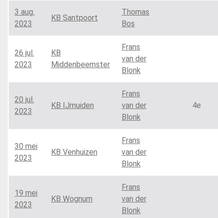
3 aug.
Thomas
KB Santpoort
2023
Bos
Frans
26 jul.
KB
van der
2023
Middenbeemster
Blonk
Frans
20 jul.
KB IJmuiden
van der
4e
2023
Blonk
Frans
30 mei
KB Venhuizen
van der
2023
Blonk
Frans
19 mei
KB Wognum
van der
2023
Blonk