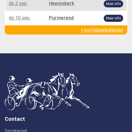
do 3 sep.
Heemskerk
Meer info
do 10 sep.
Purmerend
Meer info
> kortebaankalender
Contact
Secretariaat