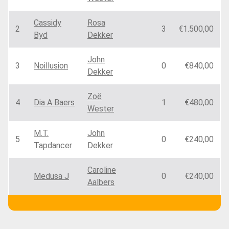
Cassidy
Rosa
2
3
€1.500,00
Byd
Dekker
John
3
Noillusion
0
€840,00
Dekker
Zoë
4
Dia A Baers
1
€480,00
Wester
M.T.
John
5
0
€240,00
Tapdancer
Dekker
Caroline
Medusa J
0
€240,00
Aalbers