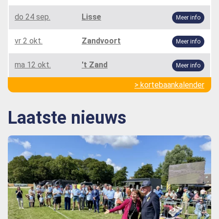
do 24 sep.
Lisse
Meer info
vr 2 okt.
Zandvoort
Meer info
ma 12 okt.
't Zand
Meer info
> kortebaankalender
Laatste nieuws