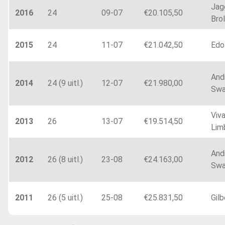
Jag
2016
24
09-07
€20.105,50
Brol
2015
24
11-07
€21.042,50
Edo
And
2014
24 (9 uitl.)
12-07
€21.980,00
Swa
Viva
2013
26
13-07
€19.514,50
Lim
And
2012
26 (8 uitl.)
23-08
€24.163,00
Swa
2011
26 (5 uitl.)
25-08
€25.831,50
Gilb