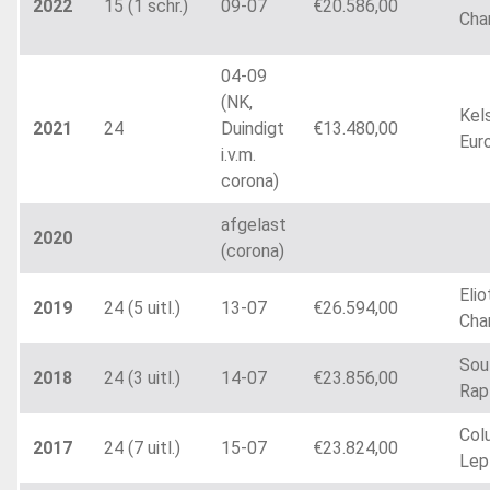
2022
15 (1 schr.)
09-07
€20.586,00
Cha
04-09
(NK,
Kel
2021
24
Duindigt
€13.480,00
Eur
i.v.m.
corona)
afgelast
2020
(corona)
Elio
2019
24 (5 uitl.)
13-07
€26.594,00
Cha
Sou
2018
24 (3 uitl.)
14-07
€23.856,00
Rap
Col
2017
24 (7 uitl.)
15-07
€23.824,00
Lep