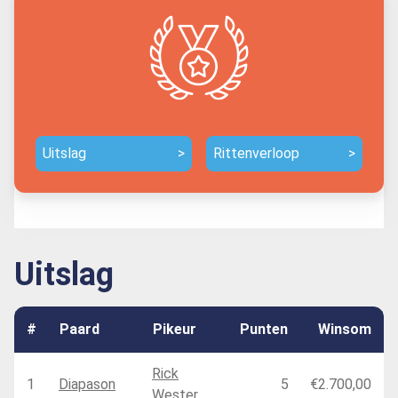
Uitslag
>
Rittenverloop
>
Uitslag
#
Paard
Pikeur
Punten
Winsom
Rick
1
Diapason
5
€2.700,00
Wester