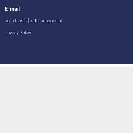
E-mail
secretaris[at]kortebaanbond.nl
Privacy Policy