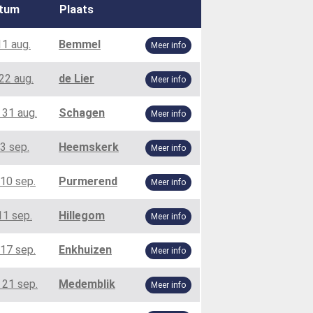
tum
Plaats
11 aug.
Bemmel
Meer info
22 aug.
de Lier
Meer info
 31 aug.
Schagen
Meer info
3 sep.
Heemskerk
Meer info
10 sep.
Purmerend
Meer info
11 sep.
Hillegom
Meer info
17 sep.
Enkhuizen
Meer info
 21 sep.
Medemblik
Meer info