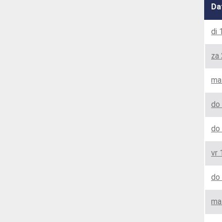
Da
di 
za 
ma
do 
do 
vr 
do 
ma