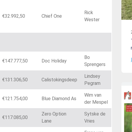
Rick
€32.992,50
Chief One
Wester
Bo
€147.777,50
Doc Holiday
Sprengers
Lindsey
€131.306,50
Calistokingsdeep
Pegram
Wim van
€121.754,00
Blue Diamond As
der Mespel
Zero Option
Sytske de
€117.085,00
Lane
Vries