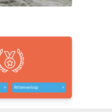
>
Rittenverloop
>