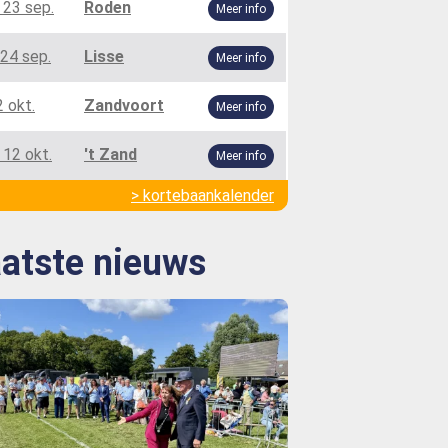
 23 sep.
Roden
Meer info
24 sep.
Lisse
Meer info
2 okt.
Zandvoort
Meer info
 12 okt.
't Zand
Meer info
> kortebaankalender
atste nieuws