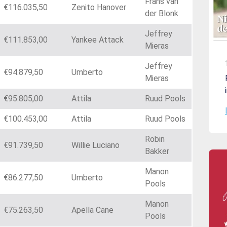
Frans van
€116.035,50
Zenito Hanover
der Blonk
Jeffrey
€111.853,00
Yankee Attack
Mieras
Jeffrey
€94.879,50
Umberto
Mieras
€95.805,00
Attila
Ruud Pools
€100.453,00
Attila
Ruud Pools
Robin
€91.739,50
Willie Luciano
Bakker
Manon
€86.277,50
Umberto
Pools
Manon
€75.263,50
Apella Cane
Pools