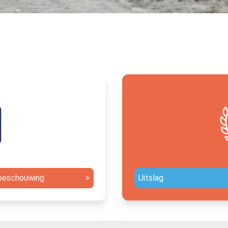
beschouwing
>
Uitslag