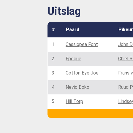
Uitslag
#
Paard
Pikeur
1
Cassiopea Font
John D
2
Epoque
Chiel 
3
Cotton Eye Joe
Frans 
4
Nevio Boko
Ruud P
5
Hill Torp
Lindse