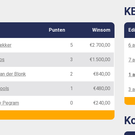
KB
Punten
Winsom
Edi
ekker
5
€2.700,00
6 
Bos
3
€1.500,00
7 
van der Blonk
2
€840,00
1 
ools
1
€480,00
3 
y Pegram
0
€240,00
Ko