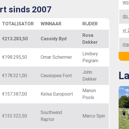
wo
rt sinds 2007
do 
TOTALISATOR
WINNAAR
RIJDER
vr 
Rosa
€213.283,50
Cassidy Byd
Dekker
ma
Lindsey
€198.295,50
Omar Schermer
Pegram
John
La
€178.321,00
Cassiopea Font
Dekker
Manon
€157.387,00
Kelsa Europoort
Pools
Southwind
€133.323,50
Marco Spin
Raptor