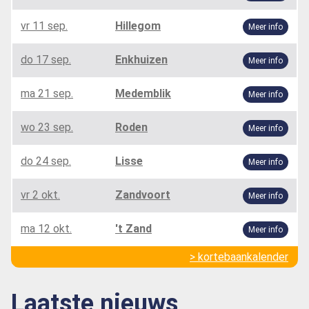
vr 11 sep.
Hillegom
Meer info
do 17 sep.
Enkhuizen
Meer info
ma 21 sep.
Medemblik
Meer info
wo 23 sep.
Roden
Meer info
do 24 sep.
Lisse
Meer info
vr 2 okt.
Zandvoort
Meer info
ma 12 okt.
't Zand
Meer info
> kortebaankalender
Laatste nieuws