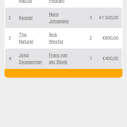
Raptor
Pegram
Niels
2
Kesper
3
€1.500,00
Jongejans
The
Rick
3
2
€800,00
Natural
Wester
Joep
Frans van
4
1
€400,00
Swagerman
der Blonk