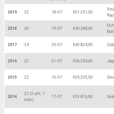
Sou
2019
22
18-07
€51.351,50
Rap
Dut
2018
20
19-07
€45.288,00
Bui
2017
24
20-07
€43.824,00
Cal
2016
22
21-07
€36.259,00
Jag
2015
22
16-07
€35.235,50
Silv
23 (3 uitl., 1
2014
17-07
€33.815,00
Sel
schr.)