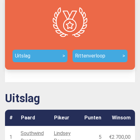
Uitslag
>
Rittenverloop
>
Uitslag
#
Paard
Pikeur
Punten
Winsom
Southwind
Lindsey
1
5
€2.700,00