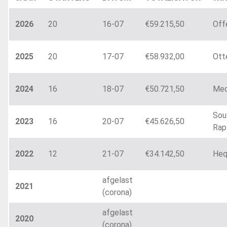
2026
20
16-07
€59.215,50
Off
2025
20
17-07
€58.932,00
Ott
2024
16
18-07
€50.721,50
Med
Sou
2023
16
20-07
€45.626,50
Rap
2022
12
21-07
€34.142,50
Heq
afgelast
2021
(corona)
afgelast
2020
(corona)