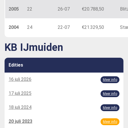
2005
22
26-07
€20.788,50
Blit
2004
24
22-07
€21.329,50
Sta
KB IJmuiden
Edities
16 juli 2026
Meer info
17 juli 2025
Meer info
18 juli 2024
Meer info
20 juli 2023
Meer info