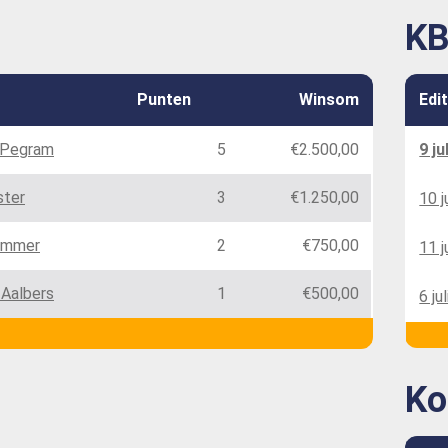
KB
Punten
Winsom
Edi
 Pegram
5
€2.500,00
9 ju
ter
3
€1.250,00
10 j
Timmer
2
€750,00
11 j
 Aalbers
1
€500,00
6 ju
Ko