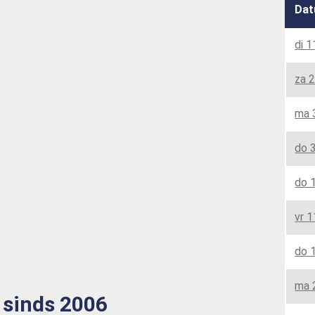
Da
di 1
za 2
ma 
do 3
do 
vr 1
do 
ma 
 sinds 2006