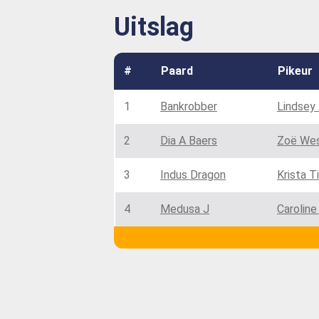
Uitslag
#
Paard
Pikeur
1
Bankrobber
Lindsey
2
Dia A Baers
Zoë Wes
3
Indus Dragon
Krista 
4
Medusa J
Caroline