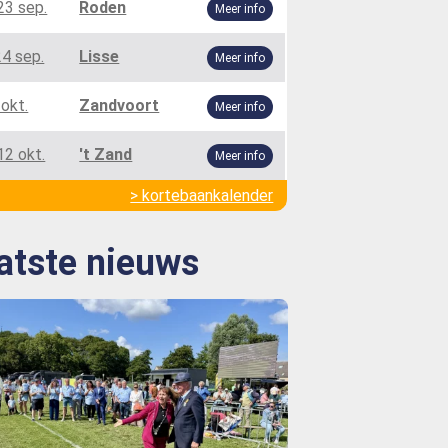
23 sep.
Roden
Meer info
24 sep.
Lisse
Meer info
 okt.
Zandvoort
Meer info
12 okt.
't Zand
Meer info
> kortebaankalender
atste nieuws