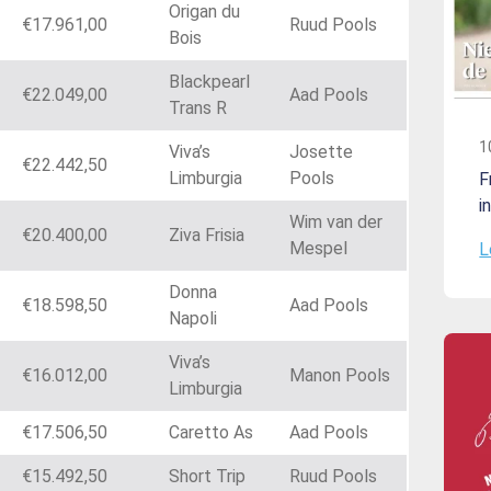
Origan du
€17.961,00
Ruud Pools
Bois
Blackpearl
€22.049,00
Aad Pools
Trans R
1
Viva’s
Josette
€22.442,50
Limburgia
Pools
F
i
Wim van der
€20.400,00
Ziva Frisia
Mespel
L
Donna
€18.598,50
Aad Pools
Napoli
Viva’s
€16.012,00
Manon Pools
Limburgia
€17.506,50
Caretto As
Aad Pools
€15.492,50
Short Trip
Ruud Pools