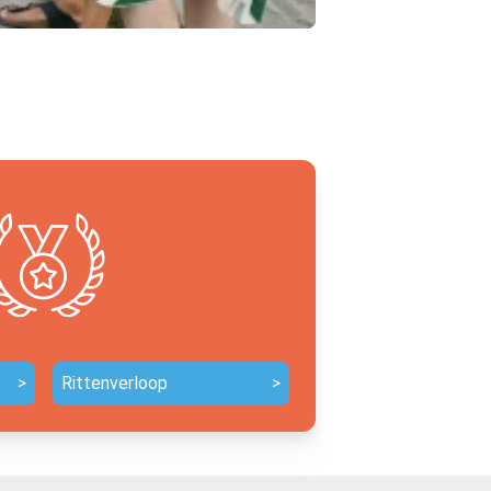
>
Rittenverloop
>