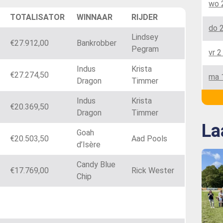
wo 
TOTALISATOR
WINNAAR
RIJDER
do 
Lindsey
€27.912,00
Bankrobber
Pegram
vr 2
Indus
Krista
€27.274,50
ma 
Dragon
Timmer
Indus
Krista
€20.369,50
Dragon
Timmer
La
Goah
€20.503,50
Aad Pools
d’Isère
Candy Blue
€17.769,00
Rick Wester
Chip