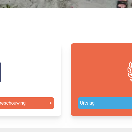
beschouwing
>
Uitslag