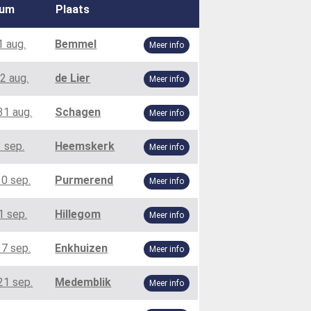
tum
Plaats
1 aug.
Bemmel
Meer info
2 aug.
de Lier
Meer info
31 aug.
Schagen
Meer info
 sep.
Heemskerk
Meer info
10 sep.
Purmerend
Meer info
1 sep.
Hillegom
Meer info
17 sep.
Enkhuizen
Meer info
21 sep.
Medemblik
Meer info