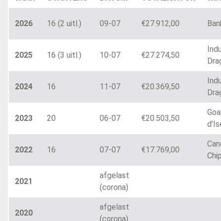
2026
16 (2 uitl.)
09-07
€27.912,00
Ban
Ind
2025
16 (3 uitl.)
10-07
€27.274,50
Dra
Ind
2024
16
11-07
€20.369,50
Dra
Goa
2023
20
06-07
€20.503,50
d’Is
Can
2022
16
07-07
€17.769,00
Chi
afgelast
2021
(corona)
afgelast
2020
(corona)