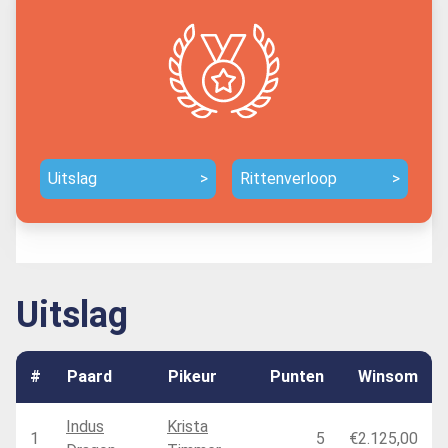
Uitslag
>
Rittenverloop
>
Uitslag
#
Paard
Pikeur
Punten
Winsom
Indus
Krista
1
5
€2.125,00