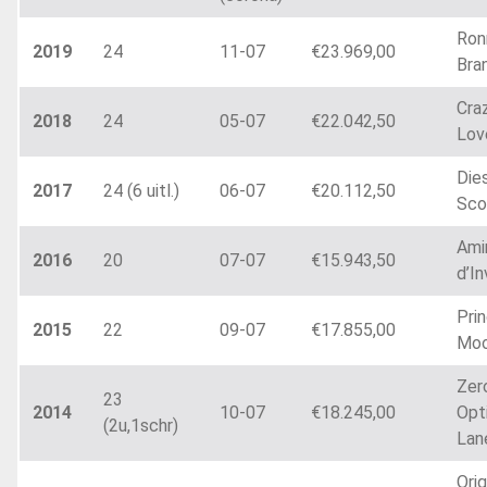
Ron
2019
24
11-07
€23.969,00
Bra
Cra
2018
24
05-07
€22.042,50
Lov
Die
2017
24 (6 uitl.)
06-07
€20.112,50
Sco
Ami
2016
20
07-07
€15.943,50
d’I
Pri
2015
22
09-07
€17.855,00
Moo
Zer
23
2014
10-07
€18.245,00
Opt
(2u,1schr)
Lan
Ori