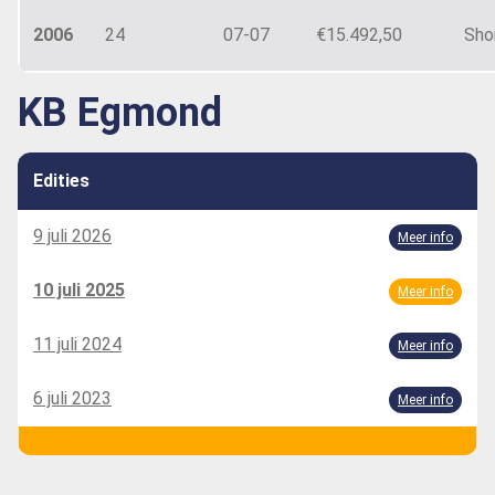
2006
24
07-07
€15.492,50
Shor
KB Egmond
Edities
9 juli 2026
Meer info
10 juli 2025
Meer info
11 juli 2024
Meer info
6 juli 2023
Meer info