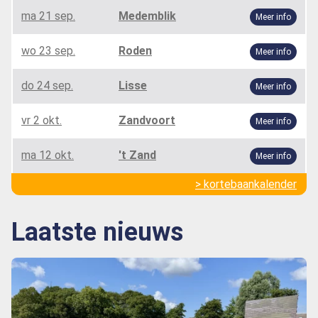
ma 21 sep.
Medemblik
Meer info
wo 23 sep.
Roden
Meer info
do 24 sep.
Lisse
Meer info
vr 2 okt.
Zandvoort
Meer info
ma 12 okt.
't Zand
Meer info
> kortebaankalender
Laatste nieuws