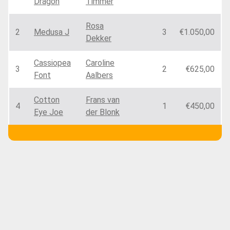
Dragon
Timmer
Rosa
2
Medusa J
3
€1.050,00
Dekker
Cassiopea
Caroline
3
2
€625,00
Font
Aalbers
Cotton
Frans van
4
1
€450,00
Eye Joe
der Blonk