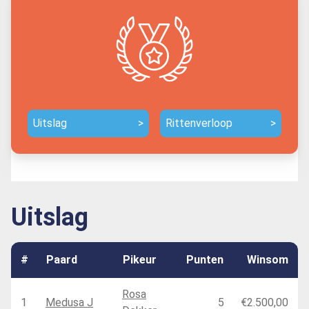
Uitslag
>
Rittenverloop
>
Uitslag
#
Paard
Pikeur
Punten
Winsom
Rosa
1
Medusa J
5
€2.500,00