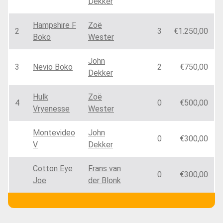
Dekker
Hampshire F
Zoë
2
3
€1.250,00
Boko
Wester
John
3
Nevio Boko
2
€750,00
Dekker
Hulk
Zoë
4
0
€500,00
Vryenesse
Wester
Montevideo
John
0
€300,00
V
Dekker
Cotton Eye
Frans van
0
€300,00
Joe
der Blonk