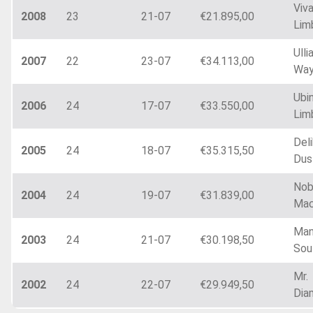
Viva
2008
23
21-07
€21.895,00
Lim
Ulli
2007
22
23-07
€34.113,00
Wa
Ubi
2006
24
17-07
€33.550,00
Lim
Del
2005
24
18-07
€35.315,50
Dus
Nob
2004
24
19-07
€31.839,00
Ma
Man
2003
24
21-07
€30.198,50
Sou
Mr.
2002
24
22-07
€29.949,50
Dia