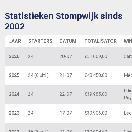
Statistieken Stompwijk sinds
2002
JAAR
STARTERS
DATUM
TOTALISATOR
WI
2026
24
20-07
€51.669,00
Car
2025
24 (6 uitl.)
21-07
€48.458,00
Med
Edi
2024
24
22-07
€39.985,00
Puy
2023
24
17-07
€39.906,00
Leo
2022
16 (8 uitl.)
21-08
€30.694,50
Chi