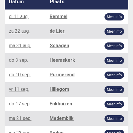
Datum
Plaats
di 11 aug.
Bemmel
Meer info
za 22 aug.
de Lier
Meer info
ma 31 aug.
Schagen
Meer info
do 3 sep.
Heemskerk
Meer info
do 10 sep.
Purmerend
Meer info
vr 11 sep.
Hillegom
Meer info
do 17 sep.
Enkhuizen
Meer info
ma 21 sep.
Medemblik
Meer info
wo 23 sep.
Roden