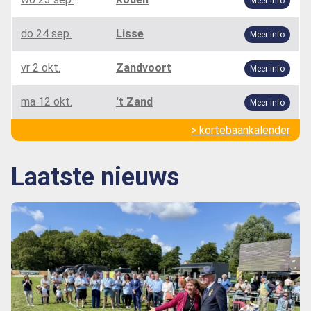
Meer info
do 24 sep.
Lisse
Meer info
vr 2 okt.
Zandvoort
Meer info
ma 12 okt.
't Zand
Meer info
> kortebaankalender
Laatste nieuws