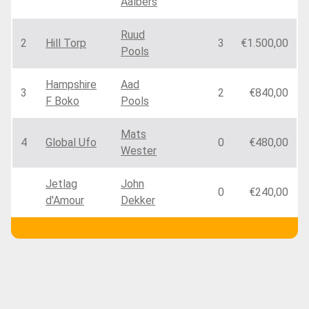
Aalbers
Ruud
2
Hill Torp
3
€1.500,00
Pools
Hampshire
Aad
3
2
€840,00
F Boko
Pools
Mats
4
Global Ufo
0
€480,00
Wester
Jetlag
John
0
€240,00
d'Amour
Dekker