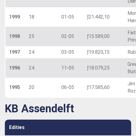
Dia
Mo
1999
18
01-05
ƒ21.442,10
Han
Fait
1998
25
02-05
ƒ15.589,00
Pri
1997
24
03-05
ƒ19.820,15
Rub
Gre
1996
24
11-05
ƒ18.079,25
Bui
Jim
1995
20
06-05
ƒ17.585,60
Roz
KB Assendelft
Edities