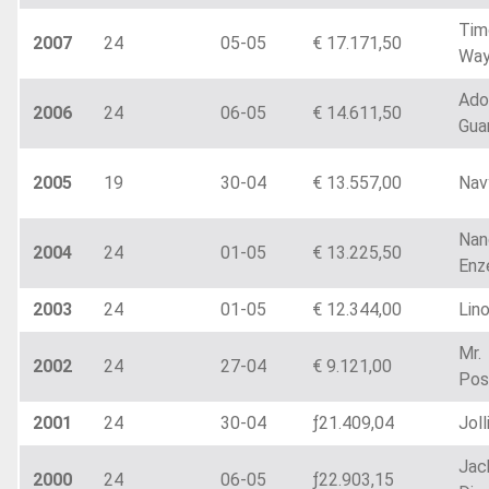
Tim
2007
24
05-05
€ 17.171,50
Wa
Ado
2006
24
06-05
€ 14.611,50
Gua
2005
19
30-04
€ 13.557,00
Nav
Nan
2004
24
01-05
€ 13.225,50
Enz
2003
24
01-05
€ 12.344,00
Lin
Mr.
2002
24
27-04
€ 9.121,00
Pos
2001
24
30-04
ƒ21.409,04
Joll
Jac
2000
24
06-05
ƒ22.903,15