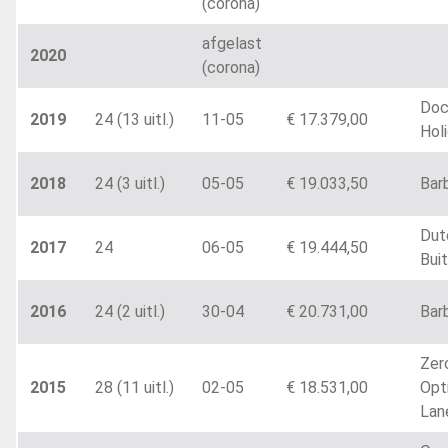
(corona)
afgelast
2020
(corona)
Do
2019
24 (13 uitl.)
11-05
€ 17.379,00
Hol
2018
24 (3 uitl.)
05-05
€ 19.033,50
Bar
Dut
2017
24
06-05
€ 19.444,50
Bui
2016
24 (2 uitl.)
30-04
€ 20.731,00
Bar
Zer
2015
28 (11 uitl.)
02-05
€ 18.531,00
Opt
Lan