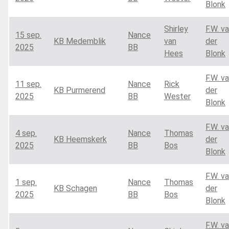
Blonk
Shirley
F.W. v
15 sep.
Nance
KB Medemblik
van
der
2025
BB
Hees
Blonk
F.W. v
11 sep.
Nance
Rick
KB Purmerend
der
2025
BB
Wester
Blonk
F.W. v
4 sep.
Nance
Thomas
KB Heemskerk
der
2025
BB
Bos
Blonk
F.W. v
1 sep.
Nance
Thomas
KB Schagen
der
2025
BB
Bos
Blonk
F.W. v