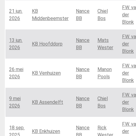
F.W. v
21 jun.
KB
Nance
Chiel
der
2026
Middenbeemster
BB
Bos
Blonk
F.W. v
13 jun.
Nance
Mats
KB Hoofddorp
der
2026
BB
Wester
Blonk
F.W. v
26 mei
Nance
Manon
KB Venhuizen
der
2026
BB
Pools
Blonk
F.W. v
9 mei
Nance
Chiel
KB Assendelft
der
2026
BB
Bos
Blonk
F.W. v
18 sep.
Nance
Rick
KB Enkhuizen
der
2025
BB
Wester