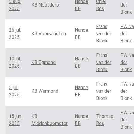
5 aug.
Nance
Chiel
KB Nootdorp
der
2025
BB
Bos
Blonk
Frans
F.W. v
26 jul.
Nance
KB Voorschoten
van der
der
2025
BB
Blonk
Blonk
Frans
F.W. v
10 jul.
Nance
KB Egmond
van der
der
2025
BB
Blonk
Blonk
Frans
F.W. v
5 jul.
Nance
KB Warmond
van der
der
2025
BB
Blonk
Blonk
F.W. v
15 jun.
KB
Nance
Thomas
der
2025
Middenbeemster
BB
Bos
Blonk