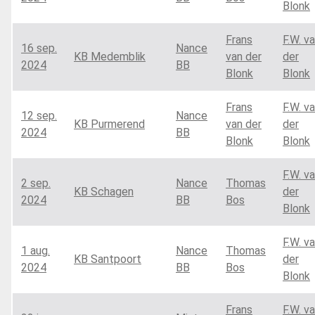
Blonk
Frans
F.W. v
16 sep.
Nance
KB Medemblik
van der
der
2024
BB
Blonk
Blonk
Frans
F.W. v
12 sep.
Nance
KB Purmerend
van der
der
2024
BB
Blonk
Blonk
F.W. v
2 sep.
Nance
Thomas
KB Schagen
der
2024
BB
Bos
Blonk
F.W. v
1 aug.
Nance
Thomas
KB Santpoort
der
2024
BB
Bos
Blonk
Frans
F.W. v