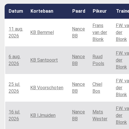
Datum
Kortebaan
Paard
Pikeur
Train
Frans
F.W. v
11 aug.
Nance
KB Bemmel
van der
der
2026
BB
Blonk
Blonk
F.W. v
6 aug.
Nance
Ruud
KB Santpoort
der
2026
BB
Pools
Blonk
F.W. v
25 jul.
Nance
Chiel
KB Voorschoten
der
2026
BB
Bos
Blonk
F.W. v
16 jul.
Nance
Mats
KB IJmuiden
der
2026
BB
Wester
Blonk