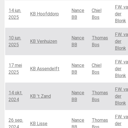
F.W. v
14 jun.
Nance
Chiel
KB Hoofddorp
der
2025
BB
Bos
Blonk
F.W. v
10 jun.
Nance
Thomas
KB Venhuizen
der
2025
BB
Bos
Blonk
F.W. v
17 mei
Nance
Chiel
KB Assendelft
der
2025
BB
Bos
Blonk
F.W. v
14 okt.
Nance
Thomas
KB 't Zand
der
2024
BB
Bos
Blonk
F.W. v
26 sep.
Nance
Thomas
KB Lisse
der
2024
BB
Bos