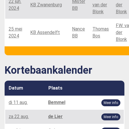
22 jun.
Mister
KB Zwanenburg
van der
der
2024
BB
Blonk
Blonk
F.W. v
25 mei
Nance
Thomas
KB Assendelft
der
2024
BB
Bos
Blonk
Kortebaankalender
Datum
Plaats
di 11 aug.
Bemmel
Meer info
za 22 aug.
de Lier
Meer info