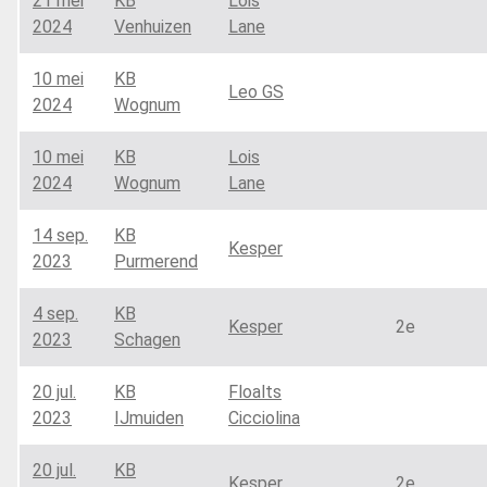
21 mei
KB
Lois
2024
Venhuizen
Lane
10 mei
KB
Leo GS
2024
Wognum
10 mei
KB
Lois
2024
Wognum
Lane
14 sep.
KB
Kesper
2023
Purmerend
4 sep.
KB
Kesper
2e
2023
Schagen
20 jul.
KB
Floalts
2023
IJmuiden
Cicciolina
20 jul.
KB
Kesper
2e