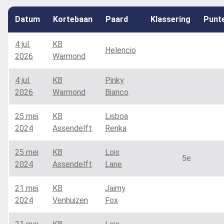
Datum
Kortebaan
Paard
Klassering
Punt
4 jul.
KB
Helencio
2026
Warmond
4 jul.
KB
Pinky
2026
Warmond
Bianco
25 mei
KB
Lisboa
2024
Assendelft
Renka
25 mei
KB
Lois
5e
2024
Assendelft
Lane
21 mei
KB
Jaimy
2024
Venhuizen
Fox