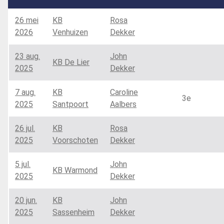
26 mei
KB
Rosa
2026
Venhuizen
Dekker
23 aug.
John
KB De Lier
2025
Dekker
7 aug.
KB
Caroline
3e
2025
Santpoort
Aalbers
26 jul.
KB
Rosa
2025
Voorschoten
Dekker
5 jul.
John
KB Warmond
2025
Dekker
20 jun.
KB
John
2025
Sassenheim
Dekker