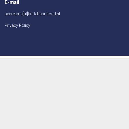
E-mail
secretaris[at]kortebaanbond.nl
Privacy Policy