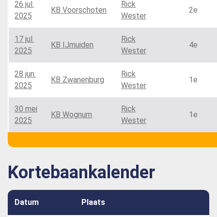
26 jul.
Rick
KB Voorschoten
2e
2025
Wester
17 jul.
Rick
KB IJmuiden
4e
2025
Wester
28 jun.
Rick
KB Zwanenburg
1e
2025
Wester
30 mei
Rick
KB Wognum
1e
2025
Wester
Kortebaankalender
Datum
Plaats