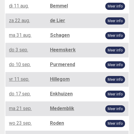
di 11 aug.
Bemmel
Meer info
za 22 aug.
de Lier
Meer info
ma 31 aug.
Schagen
Meer info
do 3 sep.
Heemskerk
Meer info
do 10 sep.
Purmerend
Meer info
vr 11 sep.
Hillegom
Meer info
do 17 sep.
Enkhuizen
Meer info
ma 21 sep.
Medemblik
Meer info
wo 23 sep.
Roden
Meer info