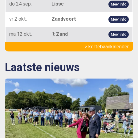
do 24 sep.
Lisse
Meer info
vr 2 okt.
Zandvoort
Meer info
ma 12 okt.
't Zand
Meer info
> kortebaankalender
Laatste nieuws