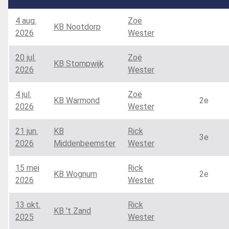
4 aug.
Zoë
KB Nootdorp
2026
Wester
20 jul.
Zoë
KB Stompwijk
2026
Wester
4 jul.
Zoë
KB Warmond
2e
2026
Wester
21 jun.
KB
Rick
3e
2026
Middenbeemster
Wester
15 mei
Rick
KB Wognum
2e
2026
Wester
13 okt.
Rick
KB 't Zand
2025
Wester