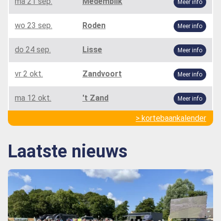
ma 21 sep.
Medemblik
Meer info
wo 23 sep.
Roden
Meer info
do 24 sep.
Lisse
Meer info
vr 2 okt.
Zandvoort
Meer info
ma 12 okt.
't Zand
Meer info
> kortebaankalender
Laatste nieuws