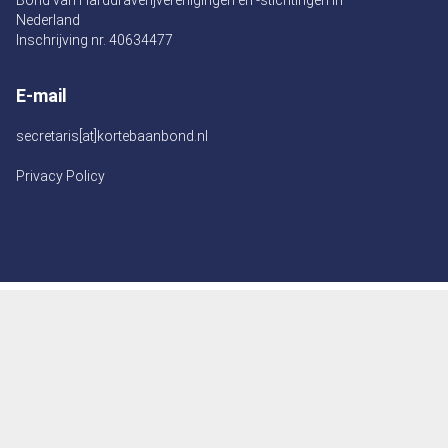
Bond van Harddraverijverenigingen en -stichtingen in
Nederland
Inschrijving nr. 40634477
E-mail
secretaris[at]kortebaanbond.nl
Privacy Policy