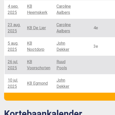
4 sep.
KB
Caroline
2025
Heemskerk
Aalbers
23 aug.
Caroline
KB De Lier
4e
2025
Aalbers
5 aug.
KB
John
3e
2025
Nootdorp
Dekker
26 jul.
KB
Ruud
2025
Voorschoten
Pools
10 jul.
John
KB Egmond
2025
Dekker
Kortebaankalender