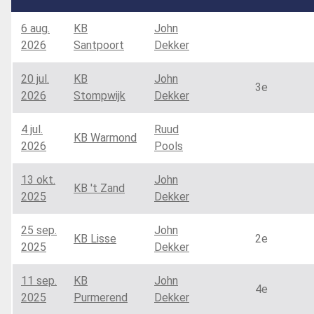
6 aug.
KB
John
2026
Santpoort
Dekker
20 jul.
KB
John
3e
2026
Stompwijk
Dekker
4 jul.
Ruud
KB Warmond
2026
Pools
13 okt.
John
KB 't Zand
2025
Dekker
25 sep.
John
KB Lisse
2e
2025
Dekker
11 sep.
KB
John
4e
2025
Purmerend
Dekker