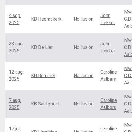
Mw
4 sep.
John
KB Heemskerk
Noillusion
C.D.
2025
Dekker
Aal
Mw
23 aug.
John
KB De Lier
Noillusion
C.D.
2025
Dekker
Aal
Mw
12 aug.
Caroline
KB Bemmel
Noillusion
C.D.
2025
Aalbers
Aal
Mw
7 aug.
Caroline
KB Santpoort
Noillusion
C.D.
2025
Aalbers
Aal
Mw
17 jul.
Caroline