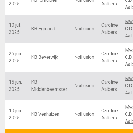
KB IJmuiden
Noillusion
C.D.
2025
Aalbers
Aal
Mw
10 jul.
Caroline
KB Egmond
Noillusion
C.D.
2025
Aalbers
Aal
Mw
26 jun.
Caroline
KB Beverwijk
Noillusion
C.D.
2025
Aalbers
Aal
Mw
15 jun.
KB
Caroline
Noillusion
C.D.
2025
Middenbeemster
Aalbers
Aal
Mw
10 jun.
Caroline
KB Venhuizen
Noillusion
C.D.
2025
Aalbers
Aal