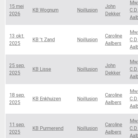
Mw
15 mei
John
KB Wognum
Noillusion
C.D.
2026
Dekker
Aal
Mw
13 okt.
Caroline
KB 't Zand
Noillusion
C.D.
2025
Aalbers
Aal
Mw
25 sep.
John
KB Lisse
Noillusion
C.D.
2025
Dekker
Aal
Mw
18 sep.
Caroline
KB Enkhuizen
Noillusion
C.D.
2025
Aalbers
Aal
Mw
11 sep.
Caroline
KB Purmerend
Noillusion
C.D.
2025
Aalbers
Aal