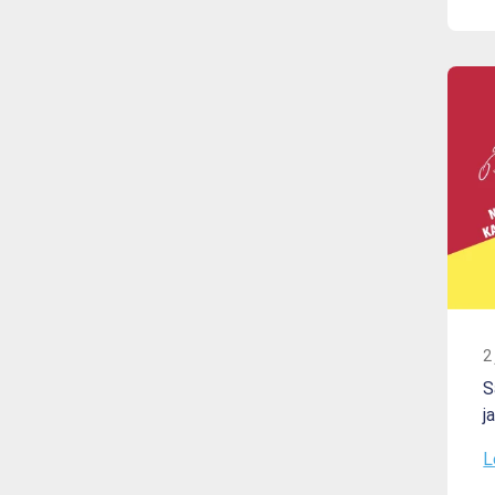
2
S
j
L