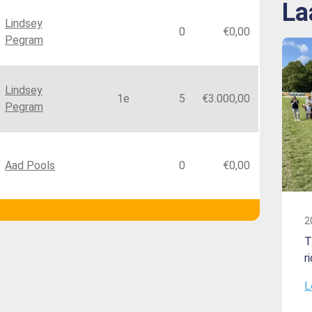
La
Lindsey
0
€0,00
Pegram
Lindsey
1e
5
€3.000,00
Pegram
Aad Pools
0
€0,00
2
T
r
L