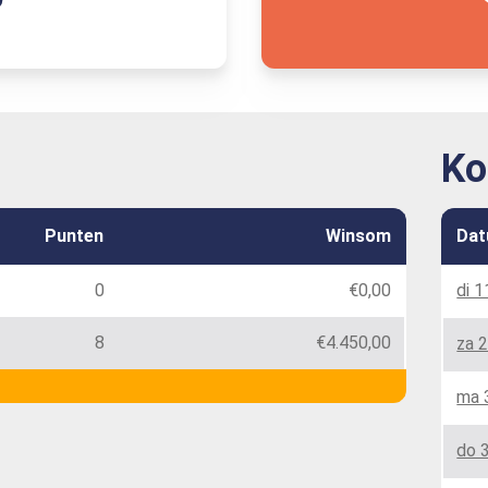
Ko
Punten
Winsom
Da
0
€0,00
di 1
8
€4.450,00
za 2
ma 
do 3