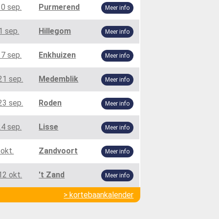
10 sep.
Purmerend
Meer info
1 sep.
Hillegom
Meer info
17 sep.
Enkhuizen
Meer info
21 sep.
Medemblik
Meer info
23 sep.
Roden
Meer info
24 sep.
Lisse
Meer info
 okt.
Zandvoort
Meer info
12 okt.
't Zand
Meer info
> kortebaankalender