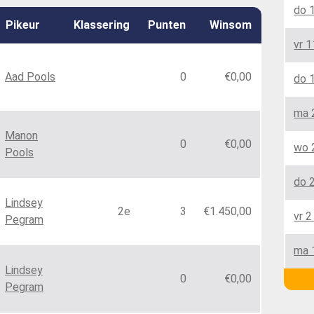
do 
Pikeur
Klassering
Punten
Winsom
vr 1
Aad Pools
0
€0,00
do 
ma 
Manon
0
€0,00
wo 
Pools
do 
Lindsey
2e
3
€1.450,00
vr 2
Pegram
ma 
Lindsey
0
€0,00
Pegram