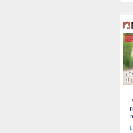
1
F
i
L