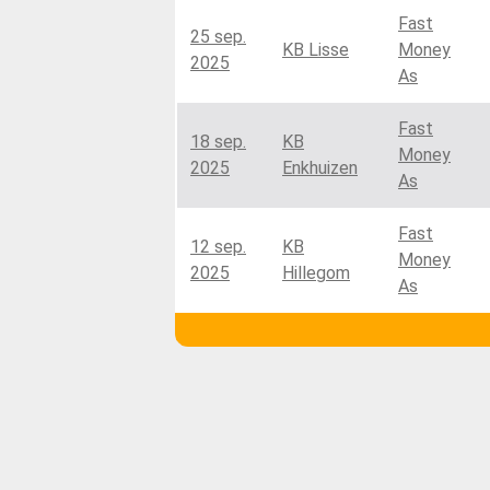
Fast
25 sep.
KB Lisse
Money
2025
As
Fast
18 sep.
KB
Money
2025
Enkhuizen
As
Fast
12 sep.
KB
Money
2025
Hillegom
As