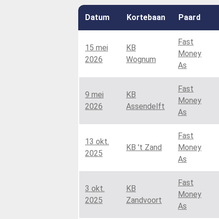
Datum
Kortebaan
Paard
Fast
15 mei
KB
Money
2026
Wognum
As
Fast
9 mei
KB
Money
2026
Assendelft
As
Fast
13 okt.
KB 't Zand
Money
2025
As
Fast
3 okt.
KB
Money
2025
Zandvoort
As