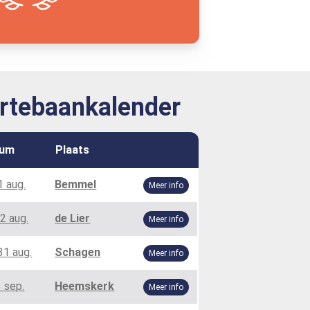
rtebaankalender
tum
Plaats
1 aug.
Bemmel
Meer info
2 aug.
de Lier
Meer info
31 aug.
Schagen
Meer info
 sep.
Heemskerk
Meer info