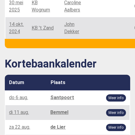
30 mei
KB
Caroline
2025
Wognum
Aalbers
14 okt.
John
KB 't Zand
2024
Dekker
Kortebaankalender
Datum
Plaats
do 6 aug.
Santpoort
Meer info
di 11 aug.
Bemmel
Meer info
za 22 aug.
de Lier
Meer info