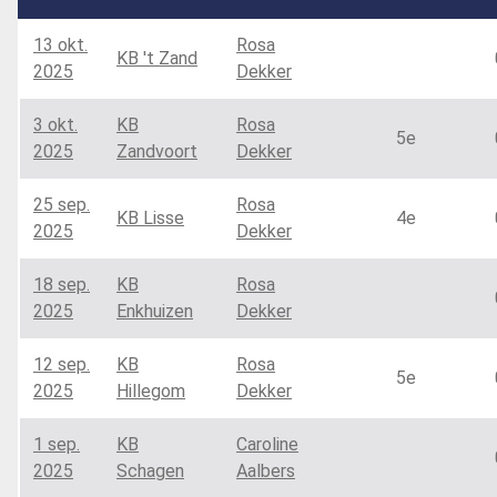
13 okt.
Rosa
KB 't Zand
2025
Dekker
3 okt.
KB
Rosa
5e
2025
Zandvoort
Dekker
25 sep.
Rosa
KB Lisse
4e
2025
Dekker
18 sep.
KB
Rosa
2025
Enkhuizen
Dekker
12 sep.
KB
Rosa
5e
2025
Hillegom
Dekker
1 sep.
KB
Caroline
2025
Schagen
Aalbers