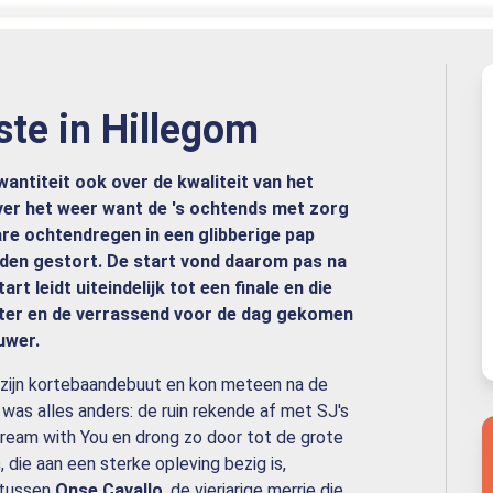
ste in Hillegom
antiteit ook over de kwaliteit van het
ver het weer want de 's ochtends met zorg
e ochtendregen in een glibberige pap
en gestort. De start vond daarom pas na
rt leidt uiteindelijk tot een finale en die
ster en de verrassend voor de dag gekomen
uwer.
ijn kortebaandebuut en kon meteen na de
was alles anders: de ruin rekende af met SJ's
Dream with You en drong zo door tot de grote
s
, die aan een sterke opleving bezig is,
g tussen
Onse Cavallo
, de vierjarige merrie die