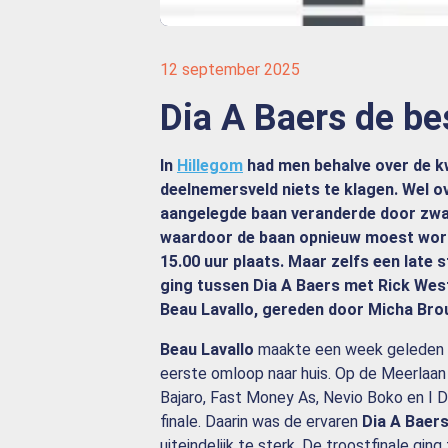
12 september 2025
Dia A Baers de be
In
Hillegom
had men behalve over de kw
deelnemersveld niets te klagen. Wel o
aangelegde baan veranderde door zwar
waardoor de baan opnieuw moest word
15.00 uur plaats. Maar zelfs een late sta
ging tussen Dia A Baers met Rick We
Beau Lavallo, gereden door Micha Bro
Beau Lavallo
maakte een week geleden z
eerste omloop naar huis. Op de Meerlaan 
Bajaro, Fast Money As, Nevio Boko en I 
finale. Daarin was de ervaren
Dia A Baer
uiteindelijk te sterk. De troostfinale gin