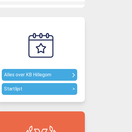
Alles over KB Hillegom
Startlijst
>