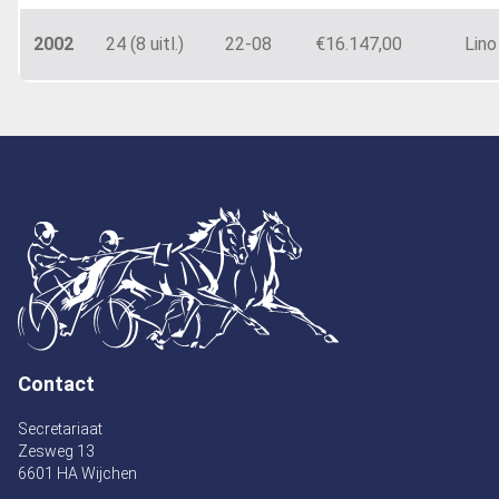
2002
24 (8 uitl.)
22-08
€16.147,00
Lino
Contact
Secretariaat
Zesweg 13
6601 HA Wijchen