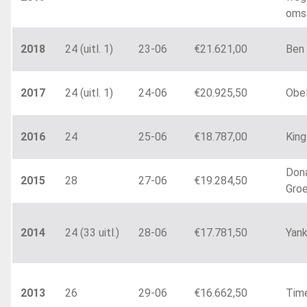
oms
2018
24 (uitl. 1)
23-06
€21.621,00
Ben 
2017
24 (uitl. 1)
24-06
€20.925,50
Obe
2016
24
25-06
€18.787,00
King
Don
2015
28
27-06
€19.284,50
Gro
2014
24 (33 uitl.)
28-06
€17.781,50
Yan
2013
26
29-06
€16.662,50
Time