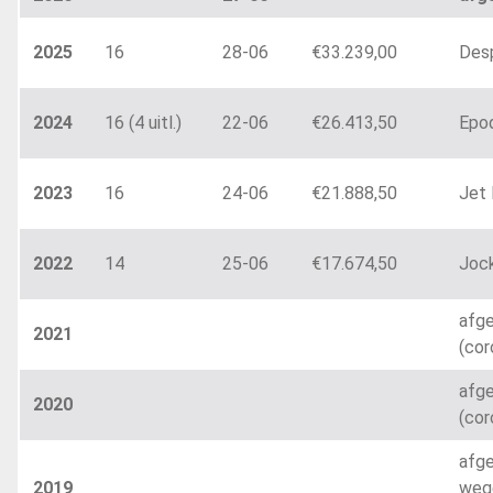
2025
16
28-06
€33.239,00
Des
2024
16 (4 uitl.)
22-06
€26.413,50
Epo
2023
16
24-06
€21.888,50
Jet 
2022
14
25-06
€17.674,50
Joc
afge
2021
(cor
afge
2020
(cor
afge
2019
weg