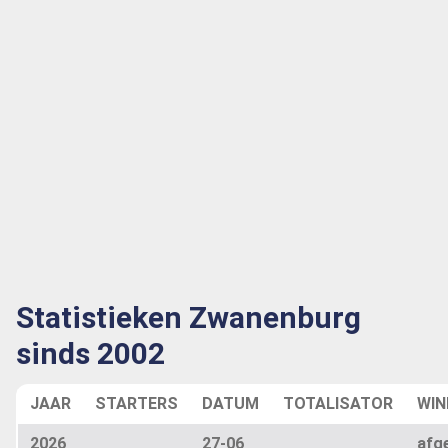
Statistieken Zwanenburg
sinds 2002
JAAR
STARTERS
DATUM
TOTALISATOR
WIN
2026
27-06
afge