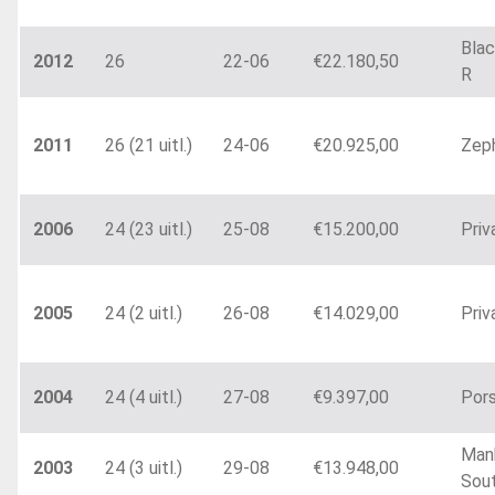
Blac
2012
26
22-06
€22.180,50
R
2011
26 (21 uitl.)
24-06
€20.925,00
Zeph
2006
24 (23 uitl.)
25-08
€15.200,00
Priv
2005
24 (2 uitl.)
26-08
€14.029,00
Priv
2004
24 (4 uitl.)
27-08
€9.397,00
Por
Man
2003
24 (3 uitl.)
29-08
€13.948,00
Sou