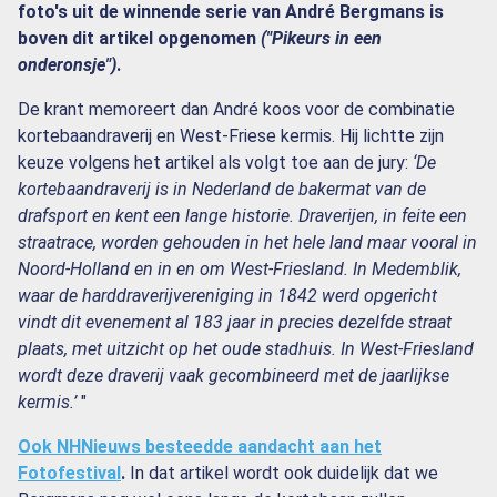
foto's uit de winnende serie van André Bergmans is
boven dit artikel opgenomen
("Pikeurs in een
onderonsje")
.
De krant memoreert dan André koos voor de combinatie
kortebaandraverij en West-Friese kermis. Hij lichtte zijn
keuze volgens het artikel als volgt toe aan de jury:
‘De
kortebaandraverij is in Nederland de bakermat van de
drafsport en kent een lange historie. Draverijen, in feite een
straatrace, worden gehouden in het hele land maar vooral in
Noord-Holland en in en om West-Friesland. In Medemblik,
waar de harddraverijvereniging in 1842 werd opgericht
vindt dit evenement al 183 jaar in precies dezelfde straat
plaats, met uitzicht op het oude stadhuis. In West-Friesland
wordt deze draverij vaak gecombineerd met de jaarlijkse
kermis.’
"
Ook NHNieuws besteedde aandacht aan het
Fotofestival
.
In dat artikel wordt ook duidelijk dat we