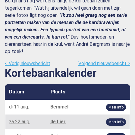
Bergmans nog wel eens langs de kortebaan zullen
tegenkomen: "Wat hij uiteindelijk wil gaan doen met zijn
serie foto's ligt nog open.
"Ik zou heel graag nog een serie
portretten maken van de mensen die de harddraverijen
mogelijk maken. Een typisch portret van een hoefsmid, of
van een dierenarts. In hun rol."
Dus, hoefsmeden en
dierenartsen: haar in de krul, want André Bergmans is naar je
op zoek!
< Vorig nieuwsbericht
Volgend nieuwsbericht >
Kortebaankalender
Datum
Plaats
di 11 aug.
Bemmel
Meer info
za 22 aug.
de Lier
Meer info