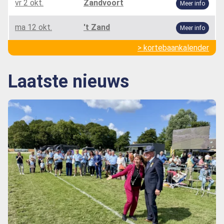
vr 2 okt.
Zandvoort
Meer info
ma 12 okt.
't Zand
Meer info
> kortebaankalender
Laatste nieuws