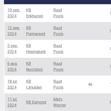
19 sep.
KB
Ruud
2024
Enkhuizen
Pools
12 sep.
KB
Ruud
2024
Purmerend
Pools
5 sep.
KB
Ruud
2024
Heemskerk
Pools
6 aug.
KB
Ruud
2024
Nootdorp
Pools
18 jul.
KB
Ruud
4e
2024
IJmuiden
Pools
11 jul.
Mats
KB Egmond
2024
Wester