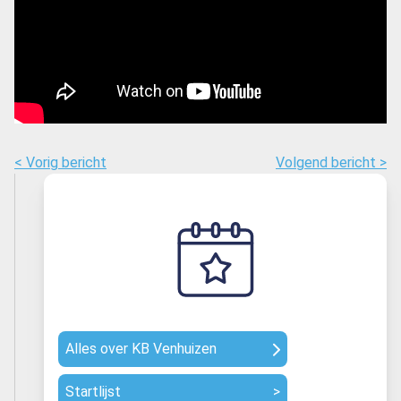
< Vorig bericht
Volgend bericht >
Alles over KB Venhuizen
Startlijst
>