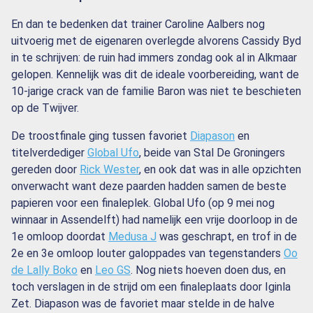
En dan te bedenken dat trainer Caroline Aalbers nog
uitvoerig met de eigenaren overlegde alvorens Cassidy Byd
in te schrijven: de ruin had immers zondag ook al in Alkmaar
gelopen. Kennelijk was dit de ideale voorbereiding, want de
10-jarige crack van de familie Baron was niet te beschieten
op de Twijver.
De troostfinale ging tussen favoriet
Diapason
en
titelverdediger
Global Ufo
, beide van Stal De Groningers
gereden door
Rick Wester
, en ook dat was in alle opzichten
onverwacht want deze paarden hadden samen de beste
papieren voor een finaleplek. Global Ufo (op 9 mei nog
winnaar in Assendelft) had namelijk een vrije doorloop in de
1e omloop doordat
Medusa J
was geschrapt, en trof in de
2e en 3e omloop louter galoppades van tegenstanders
Oo
de Lally Boko
en
Leo GS
. Nog niets hoeven doen dus, en
toch verslagen in de strijd om een finaleplaats door Iginla
Zet. Diapason was de favoriet maar stelde in de halve