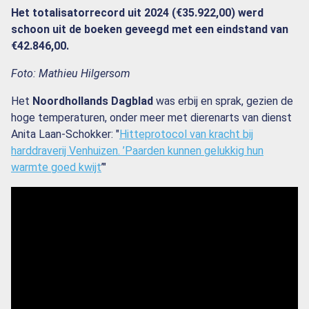
Het totalisatorrecord uit 2024 (€35.922,00) werd
schoon uit de boeken geveegd met een eindstand van
€42.846,00.
Foto: Mathieu Hilgersom
Het
Noordhollands Dagblad
was erbij en sprak, gezien de
hoge temperaturen, onder meer met dierenarts van dienst
Anita Laan-Schokker: "
Hitteprotocol van kracht bij
harddraverij Venhuizen. ’Paarden kunnen gelukkig hun
warmte goed kwijt
’"