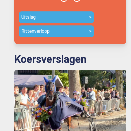
Uitslag
>
Rittenverloop
>
Koersverslagen