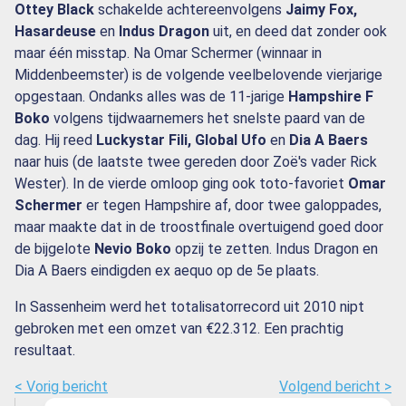
Ottey Black
schakelde achtereenvolgens
Jaimy Fox,
Hasardeuse
en
Indus Dragon
uit, en deed dat zonder ook
maar één misstap. Na Omar Schermer (winnaar in
Middenbeemster) is de volgende veelbelovende vierjarige
opgestaan. Ondanks alles was de 11-jarige
Hampshire F
Boko
volgens tijdwaarnemers het snelste paard van de
dag. Hij reed
Luckystar Fili, Global Ufo
en
Dia A Baers
naar huis (de laatste twee gereden door Zoë's vader Rick
Wester). In de vierde omloop ging ook toto-favoriet
Omar
Schermer
er tegen Hampshire af, door twee galoppades,
maar maakte dat in de troostfinale overtuigend goed door
de bijgelote
Nevio Boko
opzij te zetten. Indus Dragon en
Dia A Baers eindigden ex aequo op de 5e plaats.
In Sassenheim werd het totalisatorrecord uit 2010 nipt
gebroken met een omzet van €22.312. Een prachtig
resultaat.
< Vorig bericht
Volgend bericht >